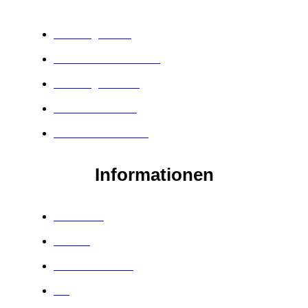
Berufung finden
Werbetexte schreiben
Kundengewinnung
Verkaufen lernen
Einwandbehandlung
Informationen
Über mich
Affiliate
Kundenstimmen
Blog