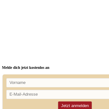
Empfehlungen unterstützen. Wir sprechen Klartext. Deine
eigenen Ergebnisse hängen von vielen Faktoren ab, wie
unter anderem deinem Willen zur Umsetzung und deiner
Arbeitsmoral. Jedes Geschäft beinhaltet Risiken und der
Aufbau eines Geschäftes benötigt Disziplin und
konsequente Anstrengungen.
Diese Webseite ist kein Teil der Facebook-Webseite oder
Facebook, Inc. Darüber hinaus wird diese Webseite in
keiner Weise von Facebook unterstützt. Facebook ist eine
Marke von Facebook, Inc.
Melde dich jetzt kostenlos an