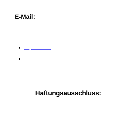
E-Mail:
team@christinasternbauer.com
Impressum
Datenschutzerklärung
Haftungsausschluss:
Die oben genannten Resultate sind unsere eigenen
Verkaufszahlen oder die eigener Kunden. Bitte verstehe,
dass unsere Ergebnisse nicht typisch sind. Das Besondere
an uns ist, dass wir absolut datengetrieben arbeiten und
dadurch unsere Kunden durch glasklare und fundierte