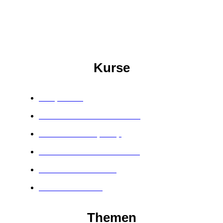
Kurse
Soulposition
Manifestieren ohne SchiSchi
Das Kirschbaumprinzip
Unlimited Wealth Onlinekurs
The Core Masterclass
Masterclass Hater
Themen