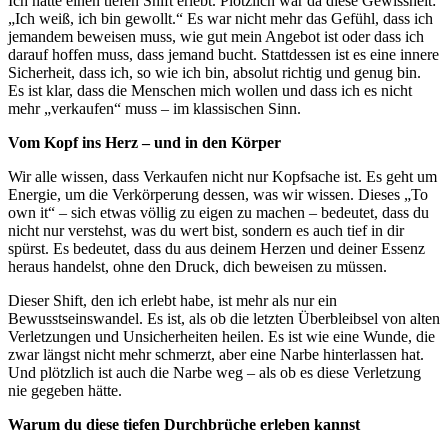
Ich hatte einen tiefen Shift erlebt. Plötzlich war da diese Gewissheit:
„Ich weiß, ich bin gewollt.“ Es war nicht mehr das Gefühl, dass ich
jemandem beweisen muss, wie gut mein Angebot ist oder dass ich
darauf hoffen muss, dass jemand bucht. Stattdessen ist es eine innere
Sicherheit, dass ich, so wie ich bin, absolut richtig und genug bin.
Es ist klar, dass die Menschen mich wollen und dass ich es nicht
mehr „verkaufen“ muss – im klassischen Sinn.
Vom Kopf ins Herz – und in den Körper
Wir alle wissen, dass Verkaufen nicht nur Kopfsache ist. Es geht um
Energie, um die Verkörperung dessen, was wir wissen. Dieses „To
own it“ – sich etwas völlig zu eigen zu machen – bedeutet, dass du
nicht nur verstehst, was du wert bist, sondern es auch tief in dir
spürst. Es bedeutet, dass du aus deinem Herzen und deiner Essenz
heraus handelst, ohne den Druck, dich beweisen zu müssen.
Dieser Shift, den ich erlebt habe, ist mehr als nur ein
Bewusstseinswandel. Es ist, als ob die letzten Überbleibsel von alten
Verletzungen und Unsicherheiten heilen. Es ist wie eine Wunde, die
zwar längst nicht mehr schmerzt, aber eine Narbe hinterlassen hat.
Und plötzlich ist auch die Narbe weg – als ob es diese Verletzung
nie gegeben hätte.
Warum du diese tiefen Durchbrüche erleben kannst