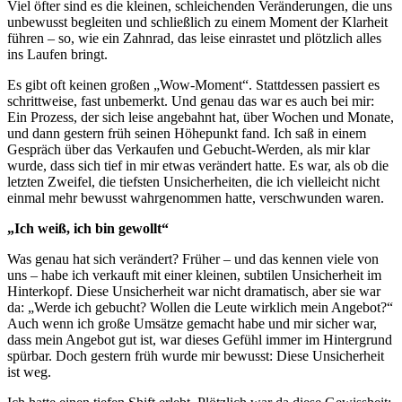
Viel öfter sind es die kleinen, schleichenden Veränderungen, die uns
unbewusst begleiten und schließlich zu einem Moment der Klarheit
führen – so, wie ein Zahnrad, das leise einrastet und plötzlich alles
ins Laufen bringt.
Es gibt oft keinen großen „Wow-Moment“. Stattdessen passiert es
schrittweise, fast unbemerkt. Und genau das war es auch bei mir:
Ein Prozess, der sich leise angebahnt hat, über Wochen und Monate,
und dann gestern früh seinen Höhepunkt fand. Ich saß in einem
Gespräch über das Verkaufen und Gebucht-Werden, als mir klar
wurde, dass sich tief in mir etwas verändert hatte. Es war, als ob die
letzten Zweifel, die tiefsten Unsicherheiten, die ich vielleicht nicht
einmal mehr bewusst wahrgenommen hatte, verschwunden waren.
„Ich weiß, ich bin gewollt“
Was genau hat sich verändert? Früher – und das kennen viele von
uns – habe ich verkauft mit einer kleinen, subtilen Unsicherheit im
Hinterkopf. Diese Unsicherheit war nicht dramatisch, aber sie war
da: „Werde ich gebucht? Wollen die Leute wirklich mein Angebot?“
Auch wenn ich große Umsätze gemacht habe und mir sicher war,
dass mein Angebot gut ist, war dieses Gefühl immer im Hintergrund
spürbar. Doch gestern früh wurde mir bewusst: Diese Unsicherheit
ist weg.