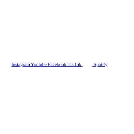
Christina Sternbauer, Business-Mentorin,
Erfolgscoach und Autorin führt Trainer,
Coaches und Therapeuten zu ihrem 6-
stelligen Business und mehr. Werde auch du
MillionärIn mit Herz und lebe deine Berufung
smart und beseelt.
Instagram
Youtube
Facebook
TikTok
Spotify