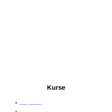
Kurse
Soulposition
Manifestieren ohne SchiSchi