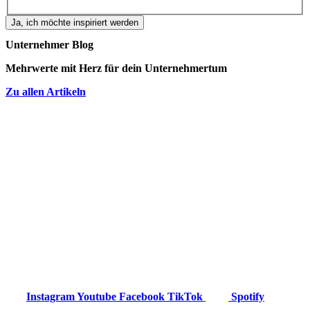
Ja, ich möchte inspiriert werden
Unternehmer Blog
Mehrwerte mit Herz für dein Unternehmertum
Zu allen Artikeln
Christina Sternbauer, Business-Mentorin,
Erfolgscoach und Autorin führt Trainer,
Coaches und Therapeuten zu ihrem 6-
stelligen Business und mehr. Werde auch du
MillionärIn mit Herz und lebe deine Berufung
smart und beseelt.
Instagram
Youtube
Facebook
TikTok
Spotify