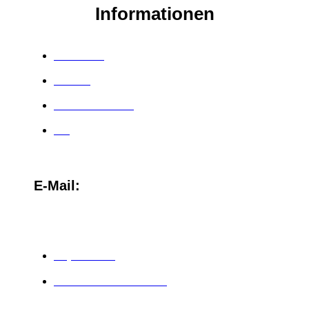
Informationen
Über mich
Affiliate
Kundenstimmen
Blog
E-Mail:
team@christinasternbauer.com
Impressum
Datenschutzerklärung