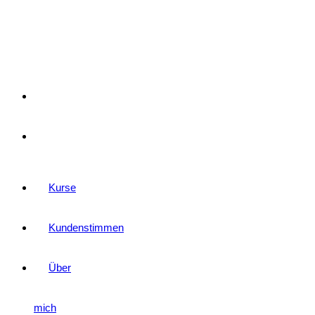
–
Kartenset
Jobs
Blog
Kurse
Kundenstimmen
Über
mich