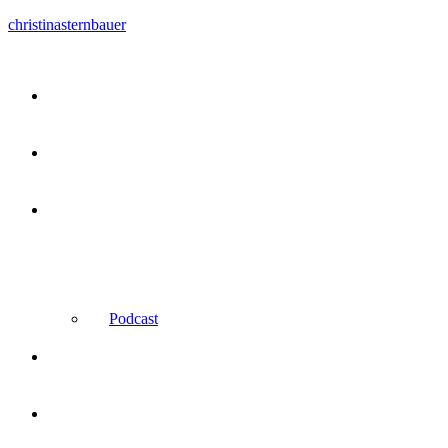
christinasternbauer
Kurse
Kundenstimmen
Über
mich
Podcast
Bestseller
Shop