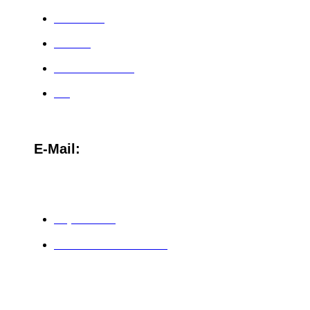
Über mich
Affiliate
Kundenstimmen
Blog
E-Mail:
team@christinasternbauer.com
Impressum
Datenschutzerklärung