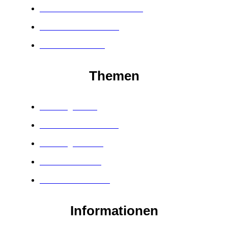
Unlimited Wealth Onlinekurs
The Core Masterclass
Masterclass Hater
Themen
Berufung finden
Werbetexte schreiben
Kundengewinnung
Verkaufen lernen
Einwandbehandlung
Informationen