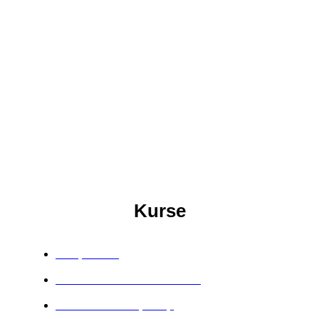
Kurse
Soulposition
Manifestieren ohne SchiSchi
Das Kirschbaumprinzip