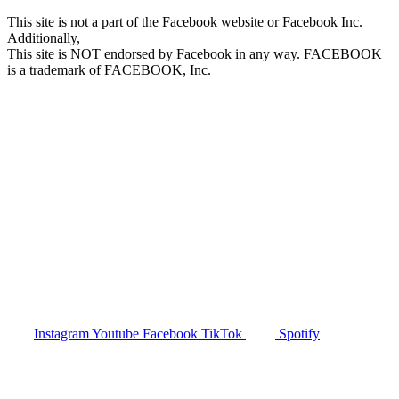
This site is not a part of the Facebook website or Facebook Inc.
Additionally,
This site is NOT endorsed by Facebook in any way. FACEBOOK
is a trademark of FACEBOOK, Inc.
Christina Sternbauer, Business-Mentorin,
Erfolgscoach und Autorin führt Trainer,
Coaches und Therapeuten zu ihrem 6-
stelligen Business und mehr. Werde auch du
MillionärIn mit Herz und lebe deine Berufung
smart und beseelt.
Instagram
Youtube
Facebook
TikTok
Spotify