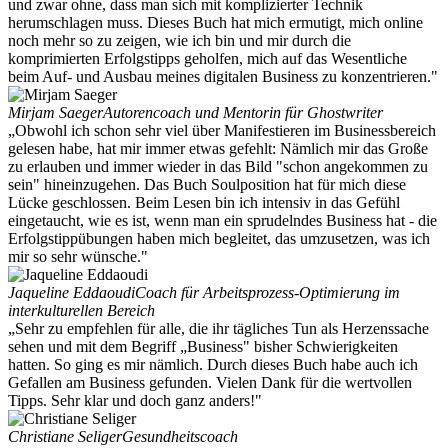
und zwar ohne, dass man sich mit komplizierter Technik
herumschlagen muss. Dieses Buch hat mich ermutigt, mich online
noch mehr so zu zeigen, wie ich bin und mir durch die
komprimierten Erfolgstipps geholfen, mich auf das Wesentliche
beim Auf- und Ausbau meines digitalen Business zu konzentrieren."
Mirjam Saeger
Autorencoach und Mentorin für Ghostwriter
„Obwohl ich schon sehr viel über Manifestieren im Businessbereich
gelesen habe, hat mir immer etwas gefehlt: Nämlich mir das Große
zu erlauben und immer wieder in das Bild "schon angekommen zu
sein" hineinzugehen. Das Buch Soulposition hat für mich diese
Lücke geschlossen. Beim Lesen bin ich intensiv in das Gefühl
eingetaucht, wie es ist, wenn man ein sprudelndes Business hat - die
Erfolgstippübungen haben mich begleitet, das umzusetzen, was ich
mir so sehr wünsche."
Jaqueline Eddaoudi
Coach für Arbeitsprozess-Optimierung im
interkulturellen Bereich
„Sehr zu empfehlen für alle, die ihr tägliches Tun als Herzenssache
sehen und mit dem Begriff „Business" bisher Schwierigkeiten
hatten. So ging es mir nämlich. Durch dieses Buch habe auch ich
Gefallen am Business gefunden. Vielen Dank für die wertvollen
Tipps. Sehr klar und doch ganz anders!"
Christiane Seliger
Gesundheitscoach