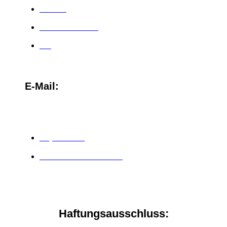
Affiliate
Kundenstimmen
Blog
E-Mail:
team@christinasternbauer.com
Impressum
Datenschutzerklärung
Haftungsausschluss: