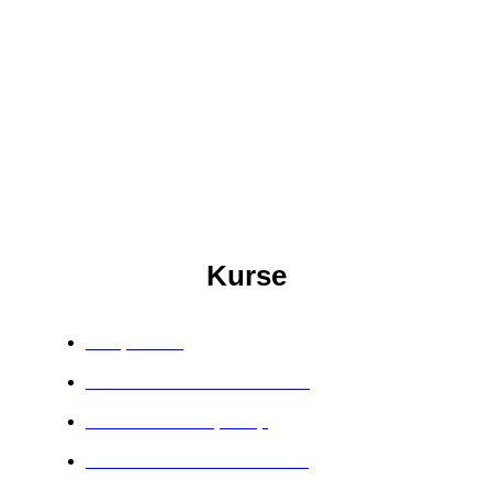
Kurse
Soulposition
Manifestieren ohne SchiSchi
Das Kirschbaumprinzip
Unlimited Wealth Onlinekurs