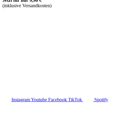
Jetzt für nur 9,90 €
(inklusive Versandkosten)
Christina Sternbauer, Business-Mentorin,
Erfolgscoach und Autorin führt Trainer,
Coaches und Therapeuten zu ihrem 6-
stelligen Business und mehr. Werde auch du
MillionärIn mit Herz und lebe deine Berufung
smart und beseelt.
Instagram
Youtube
Facebook
TikTok
Spotify