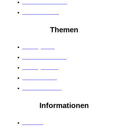
The Core Masterclass
Masterclass Hater
Themen
Berufung finden
Werbetexte schreiben
Kundengewinnung
Verkaufen lernen
Einwandbehandlung
Informationen
Über mich