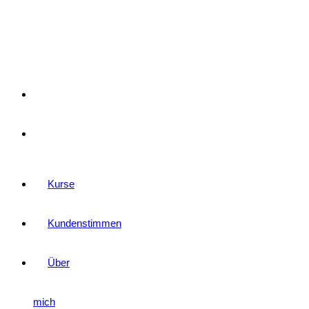
–
Kartenset
Jobs
Blog
Kurse
Kundenstimmen
Über
mich