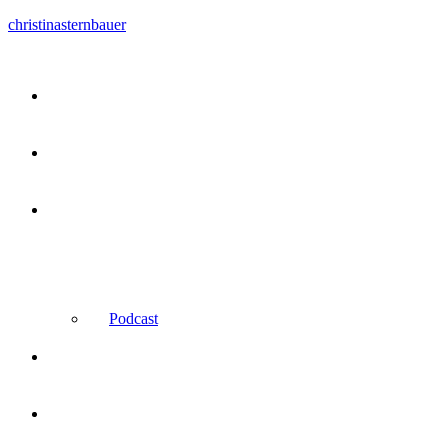
christinasternbauer
Kurse
Kundenstimmen
Über
mich
Podcast
Bestseller
Shop